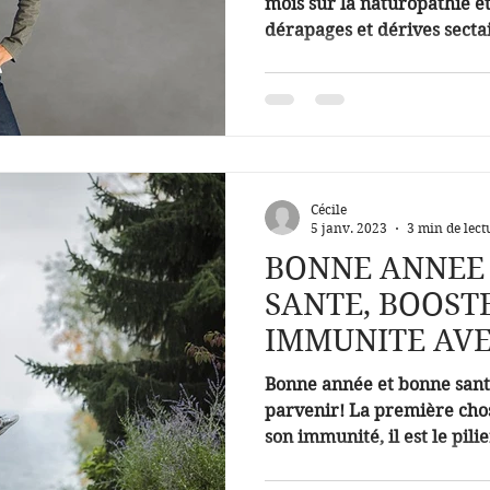
mois sur la naturopathie et
dérapages et dérives sectai
Cécile
5 janv. 2023
3 min de lect
BONNE ANNEE
SANTE, BOOST
IMMUNITE AVE
NATUROPATHI
Bonne année et bonne san
parvenir! La première chos
son immunité, il est le pilie