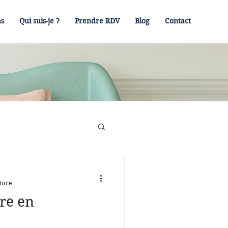
ns
Qui suis-je ?
Prendre RDV
Blog
Contact
ture
re en