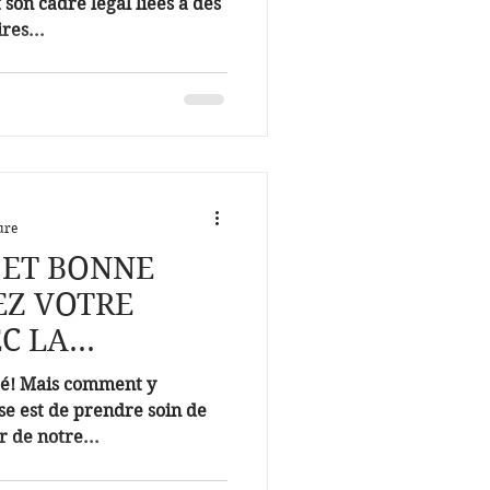
 son cadre légal liées à des
res...
ure
 ET BONNE
EZ VOTRE
C LA
E
té! Mais comment y
e est de prendre soin de
r de notre...