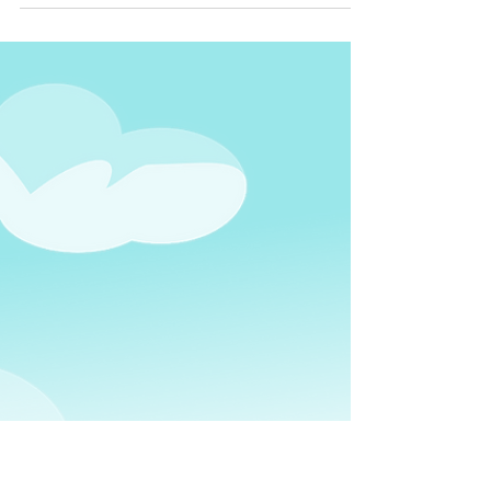
fine: l'huile sédative
L'huile essentielle de lavande vraie est une
huile aux multiples vertus en aromathérapie
Elle occupe une place primordiale en...