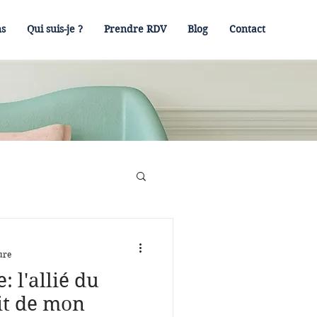
ns
Qui suis-je ?
Prendre RDV
Blog
Contact
ure
 l'allié du
it de mon