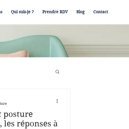
ns
Qui suis-je ?
Prendre RDV
Blog
Contact
ture
t posture
, les réponses à