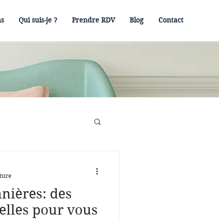
ns
Qui suis-je ?
Prendre RDV
Blog
Contact
ture
nnières: des
elles pour vous